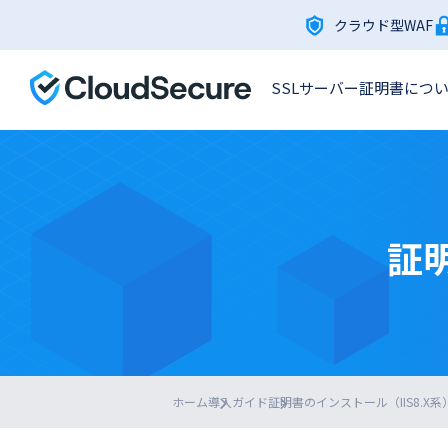
クラウド型WAF
SSLサーバー証明書につ
証明
ホーム
導入ガイド
証明書のインストール（IIS8.X系