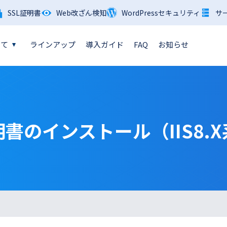
SSL証明書
Web改ざん検知
WordPressセキュリティ
サ
いて
ラインアップ
導入ガイド
FAQ
お知らせ
書のインストール（IIS8.
）